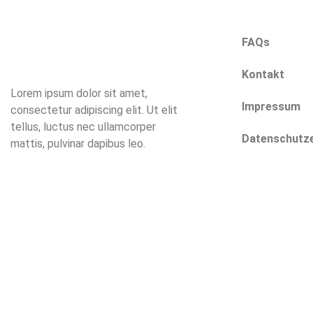
Pfarrer-Steinacker-Str. 2b
86551 Aichach-Ecknach
FAQs
Tel.: 08251 – 89 29 244
Mobil: 0151 120 462 07
Kontakt
Lorem ipsum dolor sit amet,
Impressum
consectetur adipiscing elit. Ut elit
tellus, luctus nec ullamcorper
Datenschutze
mattis, pulvinar dapibus leo.